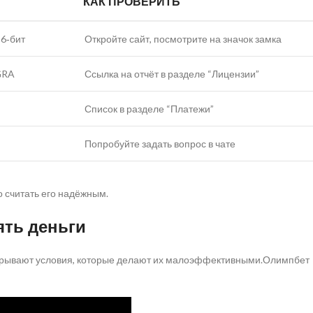
КАК ПРОВЕРИТЬ
6‑бит
Откройте сайт, посмотрите на значок замка
GRA
Ссылка на отчёт в разделе “Лицензии”
Список в разделе “Платежи”
Попробуйте задать вопрос в чате
о считать его надёжным.
ять деньги
 скрывают условия, которые делают их малоэффективными.Олимпбет