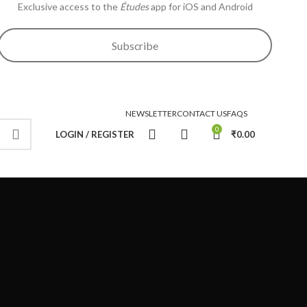
Exclusive access to the
Études
app for iOS and Android
Subscribe
NEWSLETTER
CONTACT US
FAQS
0
LOGIN / REGISTER
₹
0.00