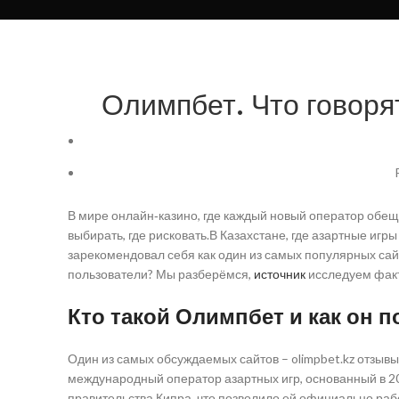
Олимпбет. Что говоря
В мире онлайн‑казино, где каждый новый оператор обеща
выбирать, где рисковать.В Казахстане, где азартные иг
зарекомендовал себя как один из самых популярных сайт
пользователи? Мы разберёмся,
источник
исследуем факт
Кто такой Олимпбет и как он п
Один из самых обсуждаемых сайтов – olimpbet.kz отзывы
международный оператор азартных игр, основанный в 20
правительства Кипра, что позволило ей официально рабо