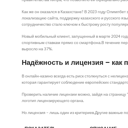
Как же он оказался в Казахстане? В 2023 году Олимпбет
локализацию сайта, поддержку казахского и русского я
сотрудничество стало ключом к быстрому росту популяр
Новый мобильный клиент, запущенный в марте 2024 года,
спортивным ставкам прямо со смартфона.В течение пер
выросло на 37%.
Надёжность и лицензия – как п
В онлайн‑казино всегда есть риск столкнуться с нели
которая гарантирует соблюдение европейских стандарто
Проверить наличие лицензии можно, зайдя на страницу 
логотип лицензирующего органа.
Но лицензия – лишь один из критериев.Другие важные по