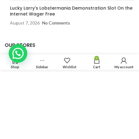
Lucky Larry’s Lobstermania Demonstration Slot On the
internet Wager Free
August 7, 2026
No Comments
OUR STORES
My Account
0
Shop
Sidebar
Wishlist
Cart
My account
My Cart
Wishlist
We use cookies to improve your experience on our website.
By browsing this website, you agree to our use of cookies.
Order
ACCEPT
Login
USEFUL LINKS
Privacy Policy