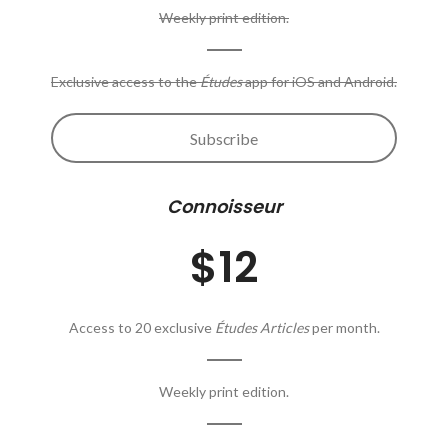
Weekly print edition.
Exclusive access to the
Études
app for iOS and Android.
Subscribe
Connoisseur
$12
Access to 20 exclusive
Études Articles
per month.
Weekly print edition.