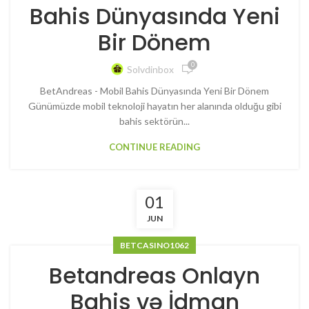
Bahis Dünyasında Yeni
Bir Dönem
0
Solvdinbox
BetAndreas - Mobil Bahis Dünyasında Yeni Bir Dönem
Günümüzde mobil teknoloji hayatın her alanında olduğu gibi
bahis sektörün...
CONTINUE READING
01
JUN
BETCASINO1062
Betandreas Onlayn
Bahis və İdman