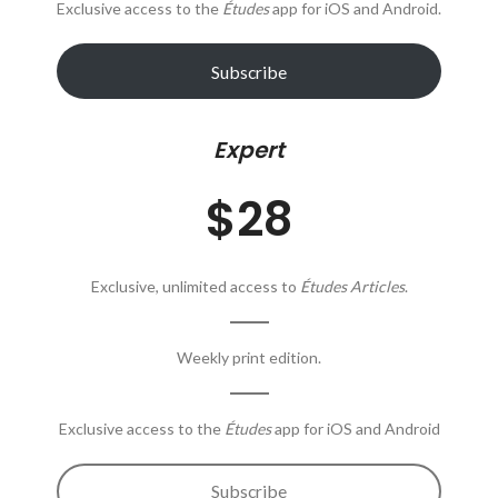
Exclusive access to the
Études
app for iOS and Android.
Subscribe
Expert
$28
Exclusive, unlimited access to
Études Articles
.
Weekly print edition.
Exclusive access to the
Études
app for iOS and Android
Subscribe