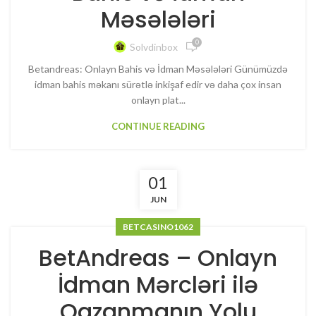
Məsələləri
0
Solvdinbox
Betandreas: Onlayn Bahis və İdman Məsələləri Günümüzdə
idman bahis məkanı sürətlə inkişaf edir və daha çox insan
onlayn plat...
CONTINUE READING
01
JUN
BETCASINO1062
BetAndreas – Onlayn
İdman Mərcləri ilə
Qazanmanın Yolu