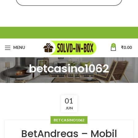
0
MENU
₹
0.00
betcasino1062
01
JUN
BETCASINO1062
BetAndreas – Mobil