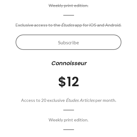
Weekly print edition.
Exclusive access to the
Études
app for iOS and Android.
Subscribe
Connoisseur
$12
Access to 20 exclusive
Études Articles
per month.
Weekly print edition.