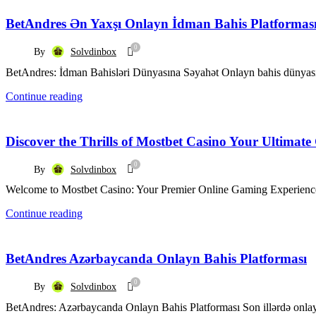
BetAndres Ən Yaxşı Onlayn İdman Bahis Platformas
0
By
Solvdinbox
BetAndres: İdman Bahisləri Dünyasına Səyahət Onlayn bahis dünyası son
Continue reading
BETCASINO3064
Discover the Thrills of Mostbet Casino Your Ultimat
0
By
Solvdinbox
Welcome to Mostbet Casino: Your Premier Online Gaming Experience In
Continue reading
BETCASINO3064
BetAndres Azərbaycanda Onlayn Bahis Platforması
0
By
Solvdinbox
BetAndres: Azərbaycanda Onlayn Bahis Platforması Son illərdə onlayn 