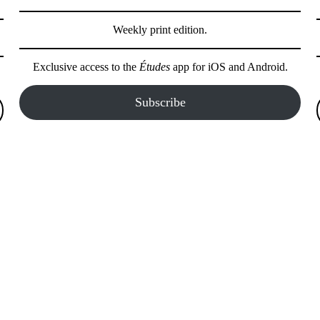
Weekly print edition.
Exclusive access to the
Études
app for iOS and Android.
Subscribe