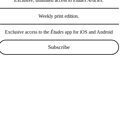
Exclusive, unlimited access to
Études Articles
.
Weekly print edition.
Exclusive access to the
Études
app for iOS and Android
Subscribe