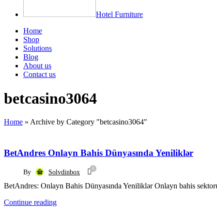
Hotel Furniture
Home
Shop
Solutions
Blog
About us
Contact us
betcasino3064
Home
»
Archive by Category "betcasino3064"
BETCASINO3064
BetAndres Onlayn Bahis Dünyasında Yeniliklər
0
By
Solvdinbox
BetAndres: Onlayn Bahis Dünyasında Yeniliklər Onlayn bahis sektoru so
Continue reading
BETCASINO3064