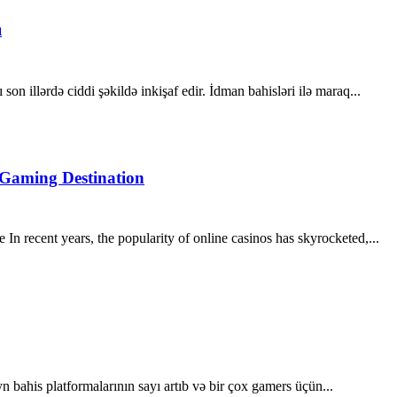
ı
 illərdə ciddi şəkildə inkişaf edir. İdman bahisləri ilə maraq...
e Gaming Destination
 recent years, the popularity of online casinos has skyrocketed,...
bahis platformalarının sayı artıb və bir çox gamers üçün...