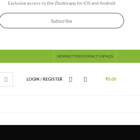
Exclusive access to the
Études
app for iOS and Android
Subscribe
NEWSLETTER
CONTACT US
FAQS
LOGIN / REGISTER
₹
0.00