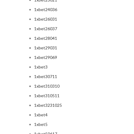
1xbet24036
1xbet26031
1xbet26037
1xbet28041
1xbet29031
1xbet29069
1xbet3
1xbet30711
1xbet310310
1xbet310511
1xbet3231025
1xbet4
1xbet5
1xbet50617