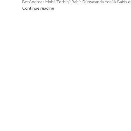
BetAndreas Mobil Tətbiqi: Bahis Dünyasında Yenilik Bahis düny
Continue reading