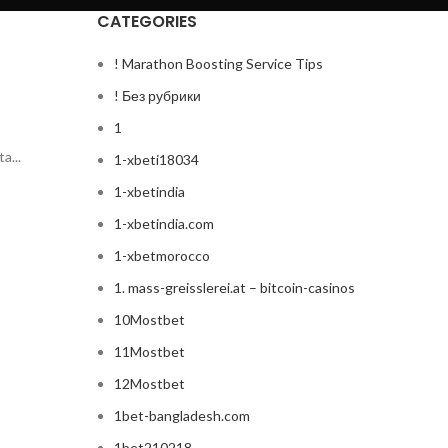
CATEGORIES
! Marathon Boosting Service Tips
! Без рубрики
1
a...
1-xbeti18034
1-xbetindia
1-xbetindia.com
1-xbetmorocco
1. mass-greisslerei.at – bitcoin-casinos
10Mostbet
11Mostbet
12Mostbet
1bet-bangladesh.com
1bet210218