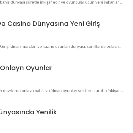
is dünyası sürətlə inkişaf edir və oyuncular üçün yeni imkanlar ...
ə Casino Dünyasına Yeni Giriş
iş İdman mərcləri və kazino oyunları dünyası, son illərdə onlayn...
 Onlayn Oyunlar
övrlərdə onlayn bahis və idman oyunları sektoru sürətlə inkişaf ...
ünyasında Yenilik