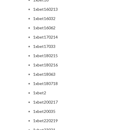
1xbet160213
1xbet16032
1xbet16062
1xbet170214
1xbet17033
1xbet180215
1xbet180216
1xbet18063
1xbet180718
1xbet2
1xbet200217
1xbet20035
1xbet220219
1xbet23021