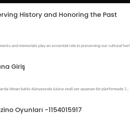
ving History and Honoring the Past
s and memorials play an essential role in preserving our cultural herit
na Giriş
rdə idman bahis dünyasında özünə xeyli yer qazanan bir platformadır. İ...
zino Oyunları -1154015917